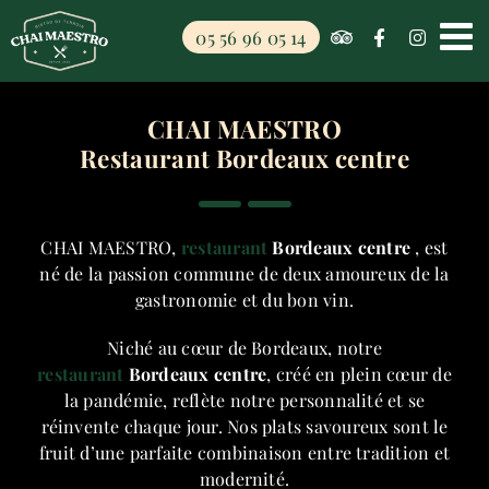
Passer
05 56 96 05 14
au
contenu
CHAI MAESTRO
Restaurant Bordeaux centre
CHAI MAESTRO,
restaurant
Bordeaux centre
, est
né de la passion commune de deux amoureux de la
gastronomie et du bon vin.
Niché au cœur de Bordeaux, notre
restaurant
Bordeaux centre
, créé en plein cœur de
la pandémie, reflète notre personnalité et se
réinvente chaque jour. Nos plats savoureux sont le
fruit d’une parfaite combinaison entre tradition et
modernité.