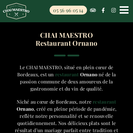
Passer
05 56 96 05 14
au
contenu
CHAI MAESTRO
Restaurant Ornano
Le CHAI MAESTRO, situé en plein cœur de
Bordeaux, est un
restaurant
Ornano
né de la
passion commune de deux amoureux de la
gastronomie et du vin de qualité.
Niché au cœur de Bordeaux, notre
restaurant
Ornano
, créé en pleine période de pandémie,
reflète notre personnalité et se renouvelle
quotidiennement. Nos délicieux plats sont le
résultat d’un mariage parfait entre tradition et